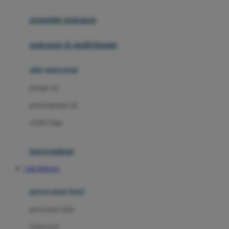
Joie
pengolah makanan
Joolz
Jujube
makanan & multivitamin
K
alat menyusui
Kiddycuts
pompa asi
Kumon
penyimpanan asi
L
cooler bags
Leapfrog
kursi makan
Leclerc
Link Mahjong
Lee Vierra
Lillebaby
perawatan bayi
Little Bird Told Me
perawatan kulit
Little Miss Janis
Sunscreen