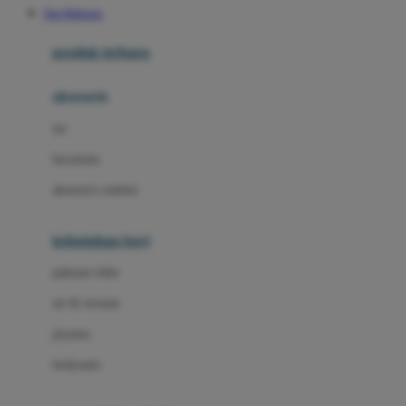
Slot Mahjong
Azetabio
produk terbaru
B
aksesoris
Baabaasheepz
tas
Babiators
kacamata
Baby Dove
aksesoris rambut
Baby Jogger
Baby Rovega
kebutuhan bayi
Babybee
pakaian tidur
Banana Boat
set & terusan
Banz
piyama
Barbie
bodysuits
Beaba