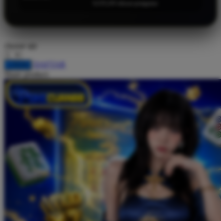
4,135,243 ulasan pengguna
Twistshake
TY Toys
choose qty
U
DAFTAR
LOGIN
Share product:
V
Veja
Vitaflow
Vtech
W
Waterland
Wellness
X