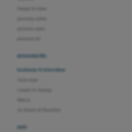
London Taxi
Shampo & Sabun
Love To Dream
perawatan rambut
perawatan mulut
M
perawatan diri
Magformers
Mama's Choice
perawatan ibu
Mamas&Papas
kesehatan & kebersihan
Mamaway
Tissue basah
Maxi Cosi
Laundry & Cleaning
Megabloks
Medical
Micro
Air Purifier & Humidifier
MiDeer
Mimi & Lula
potty
Mini Monkey