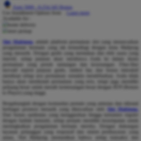
Earn
5000
-
8.254.345
Bonus
Q
Use Installment Options from
.
Laarn more
Available for :
QV Baby
home delivery
store pickup
R
Slot Mahjong,
adalah platform permainan slot yang menawarkan
Real Shades
pengalaman bermain yang tak tertandingi dengan tema Mahjong
yang menarik. Dengan grafis yang memukau dan efek suara yang
Red Castle
imersif, setiap putaran akan membawa Anda ke dalam dunia
permainan yang penuh tantangan dan kesenangan. Fitur-fitur
Ribbon Madness
inovatif seperti putaran gratis, simbol liar, dan bonus interaktif
membuat setiap sesi permainan semakin mendebarkan. Anda tidak
S
hanya akan menikmati permainan yang seru, tetapi juga memiliki
peluang besar untuk meraih kemenangan besar dengan RTP (Return
to Player) yang tinggi.
Sebamed
Bergabunglah dengan komunitas pemain yang antusias dan nikmati
Silver Cross
berbagai promosi menarik yang ditawarkan oleh
Slot Mahjong.
Simply Idea
Dari bonus sambutan yang menggiurkan hingga turnamen reguler
dengan hadiah fantastis, setiap pemain memiliki kesempatan untuk
Skip Hop
meningkatkan pengalaman bermain mereka. Dengan dukungan
layanan pelanggan yang responsif dan sistem pembayaran yang
Spectra
aman, Slot Mahjong memastikan bahwa setiap transaksi dan