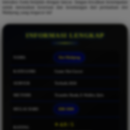
interaksi Anda berjalan dengan lancar. Jangan lewatkan kesempatan
Squishmallows
untuk merasakan keseruan dan keuntungan dari permainan slot
Mahjong yang tergacor ini!
Starbooks
Stick-O
INFORMASI LENGKAP
Stokke
Sudocrem
Sumimo
NAMA
Slot Mahjong
Sunnylife
KATEGORI
Game Slot Gacor
Sun-Staches
SERVER
Terbaik 2026
Swimava
METODE
Transfer Bank, E-Wallet, Qris
T
Tommee Tippee
MULAI DARI
IDR 5000
Trunki
⭐ 4.9 / 5
Tutti Bambini
RATING