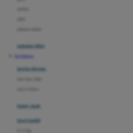
Dae Organics
setelan
Docare
jaket
Doona
pakaian dalam
Down To Earth
Drew
pakaian tidur
Dr. Brown's
Slot Mahjong
E
kereta dorong
ELC
bayi baru lahir
Ergobaby
usia 6 bulan+
Expert Care
koper anak
Ezyroller
kursi mobil
F
0-13 Kg