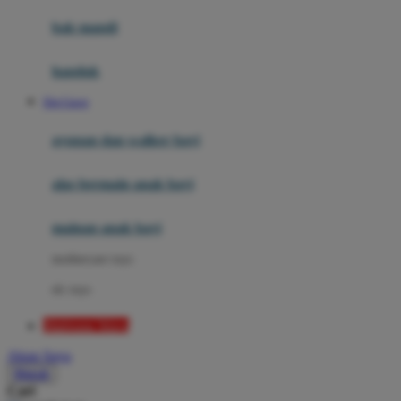
Moby
bak mandi
Momami
handuk
Mothercare
Slot Gacor
Mustela
ayunan dan walker bayi
My Buddy Tag
My K
alas bermain anak bayi
N
mainan anak bayi
Naif
mothercare toys
Nike
elc toys
Nordic Natural
Mahjong Ways
Nuby
Akun Saya
Nuna
Masuk
Cari